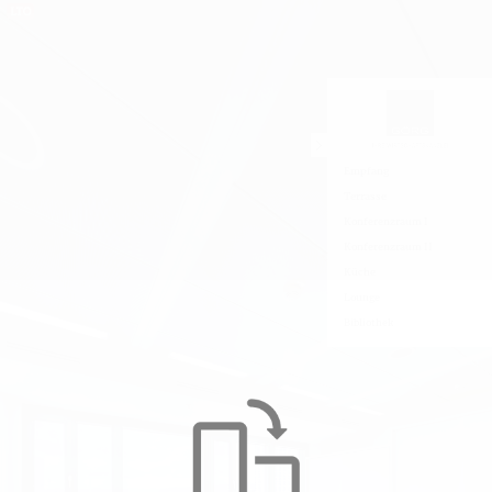
Empfang
Terrasse
Konferenzraum I
Konferenzraum II
Küche
Lounge
Bibliothek